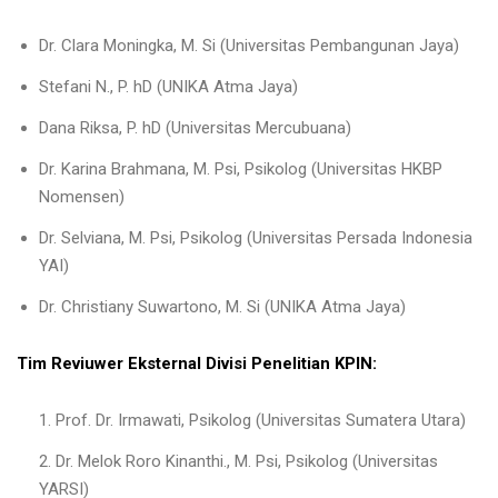
Dr. Clara Moningka, M. Si (Universitas Pembangunan Jaya)
Stefani N., P. hD (UNIKA Atma Jaya)
Dana Riksa, P. hD (Universitas Mercubuana)
Dr. Karina Brahmana, M. Psi, Psikolog (Universitas HKBP
Nomensen)
Dr. Selviana, M. Psi, Psikolog (Universitas Persada Indonesia
YAI)
Dr. Christiany Suwartono, M. Si (UNIKA Atma Jaya)
Tim Reviuwer Eksternal Divisi Penelitian KPIN:
Prof. Dr. Irmawati, Psikolog (Universitas Sumatera Utara)
Dr. Melok Roro Kinanthi., M. Psi, Psikolog (Universitas
YARSI)