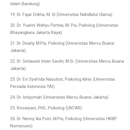
Islam Bandung)
Dr. Fajar Erikha, M. Si (Universitas Nahdlatul Ulama)
Dr. Yuarini Wahyu Pertiwi, M. Psi, Psikolog (Universitas
Bhayangkara Jakarta Raya)
Dr. Dearly, M.Psi, Psikolog (Universitas Mercu Buana
Jakarta)
Dr. Setiawati Intan Savitri, M.Si. (Universitas Mercu Buana
Jakarta)
Dr. Evi Syafrida Nasution, Psikolog klinis (Universitas
Persada Indonesia YAI)
Dr. Istiqomah (Universitas Mercu Buana Jakarta)
Roswiyani, PhD., Psikolog (UNTAR)
Dr. Nenny Ika Putri, M.Psi, Psikolog (Universitas HKBP
Nomensen)