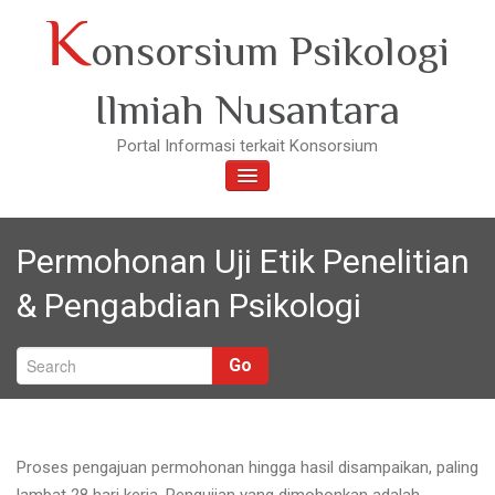
Skip
K
onsorsium Psikologi
to
content
Ilmiah Nusantara
Portal Informasi terkait Konsorsium
TOGGLE
NAVIGATION
Permohonan Uji Etik Penelitian
& Pengabdian Psikologi
Go
Proses pengajuan permohonan hingga hasil disampaikan, paling