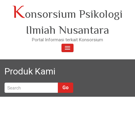
Skip
K
onsorsium Psikologi
to
content
Ilmiah Nusantara
Portal Informasi terkait Konsorsium
TOGGLE
NAVIGATION
Produk Kami
Go